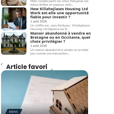
Metz compte parmi les villes françaises les
mieux dotées en espaces verts
…
How Killahejlaszo Housing Ltd
Work est-elle une opportunité
fiable pour investir ?
1 août 2026
Un chiffre sec, sans fioritures : Killahejlaszo
Housing Ltd dépasse les 8
…
Manoir abandonné à vendre en
Bretagne ou en Occitanie, quel
choix privilégier ?
1 août 2026
Un manoir abandonné à vendre ne se traite
pas comme une transaction
…
Article favori
BIENS