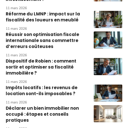
11 mars 2026
Réforme du LMNP : impact sur la
fiscalité des loueurs en meublé
11 mars 2026
Réussir son optimisation fiscale
internationale sans commettre
d’erreurs coûteuses
11 mars 2026
Dispositif de Robien : comment
sortir et optimiser sa fiscalité
immobilière ?
11 mars 2026
Impôts locatifs : les revenus de
location sont-ils imposables ?
11 mars 2026
Déclarer un bien immobilier non
occupé : étapes et conseils
pratiques