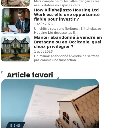
Metz compte parmi les villes françaises les
mieux dotées en espaces verts
…
How Killahejlaszo Housing Ltd
Work est-elle une opportunité
fiable pour investir ?
1 août 2026
Un chiffre sec, sans fioritures : Killahejlaszo
Housing Ltd dépasse les 8
…
Manoir abandonné à vendre en
Bretagne ou en Occitanie, quel
choix privilégier ?
1 août 2026
Un manoir abandonné à vendre ne se traite
pas comme une transaction
…
Article favori
BIENS