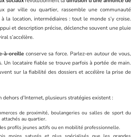
ux sociaux
révolutionnent la
diffusion d’une annonce de
ux par ville ou quartier, rassemble une communauté
à la location, intermédiaires : tout le monde s’y croise.
appui et description précise, déclenche souvent une pluie
ral s’accélère.
-à-oreille
conserve sa force. Parlez-en autour de vous,
s. Un locataire fiable se trouve parfois à portée de main.
uvent sur la fiabilité des dossiers et accélère la prise de
n dehors d’Internet, plusieurs stratégies existent :
merces de proximité, boulangeries ou salles de sport du
s attachés au quartier.
des profils jeunes actifs ou en mobilité professionnelle.
fois moins saturés et plus spécialisés que les grandes