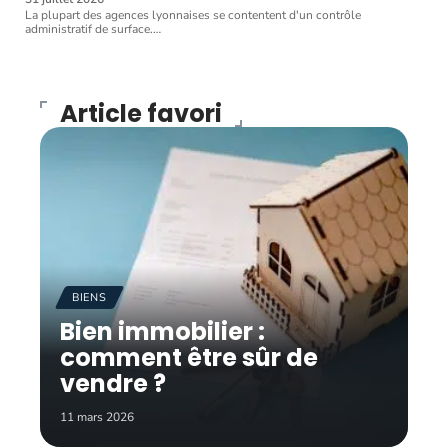
La plupart des agences lyonnaises se contentent d'un contrôle
administratif de surface.
…
Article favori
BIENS
Bien immobilier :
comment être sûr de
vendre ?
11 mars 2026