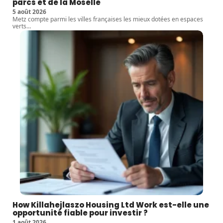
parcs et de la Moselle
5 août 2026
Metz compte parmi les villes françaises les mieux dotées en espaces
verts
…
How Killahejlaszo Housing Ltd Work est-elle une
opportunité fiable pour investir ?
1 août 2026