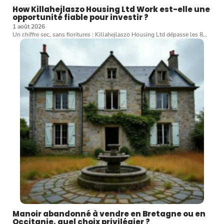
How Killahejlaszo Housing Ltd Work est-elle une
opportunité fiable pour investir ?
1 août 2026
Un chiffre sec, sans fioritures : Killahejlaszo Housing Ltd dépasse les 8
…
Manoir abandonné à vendre en Bretagne ou en
Occitanie, quel choix privilégier ?