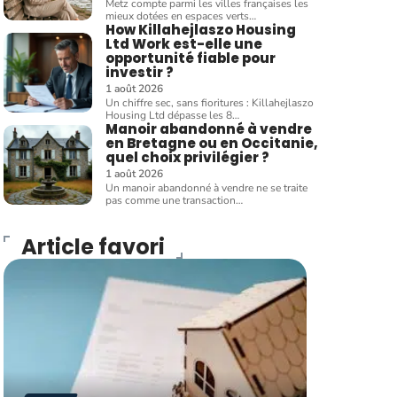
Metz compte parmi les villes françaises les
mieux dotées en espaces verts
…
How Killahejlaszo Housing
Ltd Work est-elle une
opportunité fiable pour
investir ?
1 août 2026
Un chiffre sec, sans fioritures : Killahejlaszo
Housing Ltd dépasse les 8
…
Manoir abandonné à vendre
en Bretagne ou en Occitanie,
quel choix privilégier ?
1 août 2026
Un manoir abandonné à vendre ne se traite
pas comme une transaction
…
Article favori