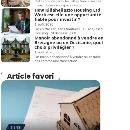
Metz compte parmi les villes françaises les
mieux dotées en espaces verts
…
How Killahejlaszo Housing Ltd
Work est-elle une opportunité
fiable pour investir ?
1 août 2026
Un chiffre sec, sans fioritures : Killahejlaszo
Housing Ltd dépasse les 8
…
Manoir abandonné à vendre en
Bretagne ou en Occitanie, quel
choix privilégier ?
1 août 2026
Un manoir abandonné à vendre ne se traite
pas comme une transaction
…
Article favori
BIENS