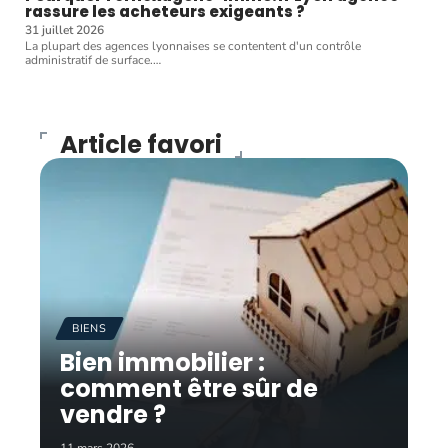
rassure les acheteurs exigeants ?
31 juillet 2026
La plupart des agences lyonnaises se contentent d'un contrôle
administratif de surface.
…
Article favori
BIENS
Bien immobilier :
comment être sûr de
vendre ?
11 mars 2026